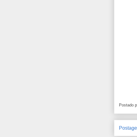
Postado 
Postage