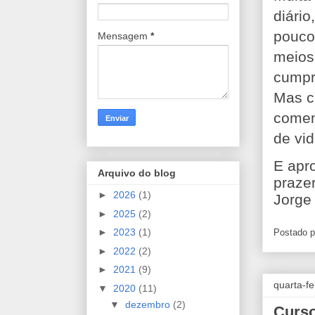
diári
pouco
Mensagem
*
meios
cumpr
Mas c
comem
de vid
E apr
Arquivo do blog
praze
►
2026
(1)
Jorge 
►
2025
(2)
►
2023
(1)
Postado 
►
2022
(2)
►
2021
(9)
quarta-f
▼
2020
(11)
▼
dezembro
(2)
Curso