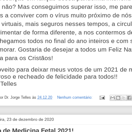
o, não? Mas conseguimos superar isso, me par
s a conviver com o vírus muito próximo de nós
 virtuais, mais seguros nesses tempos, a circ
imentar de forma diferente, a nos contermos de
hegamos todos no final do ano inteiros e com
orar. Gostaria de desejar a todos um Feliz N
a para os Cristãos!
oveito para deixar meus votos de um 2021 de m
roso e recheado de felicidade para todos!!
Telles
por
Dr. Jorge Telles
às
24.12.20
Nenhum comentário:
eira, 23 de dezembro de 2020
 de Medicina Fetal 2021!