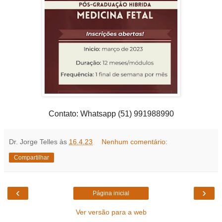
Contato: Whatsapp (51) 991988990
Dr. Jorge Telles
às
16.4.23
Nenhum comentário:
Compartilhar
‹
›
Página inicial
Ver versão para a web