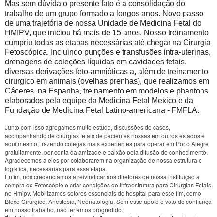
Mas sem dúvida o presente fato é a consolidação do
trabalho de um grupo formado a longos anos. Novo passo
de uma trajetória de nossa Unidade de Medicina Fetal do
HMIPV, que iniciou há mais de 15 anos. Nosso treinamento
cumpriu todas as etapas necessárias até chegar na Cirurgia
Fetoscópica. Incluindo punções e transfusões intra-uterinas,
drenagens de coleções líquidas em cavidades fetais,
diversas derivações feto-amnióticas a, além de treinamento
cirúrgico em animais (ovelhas prenhas), que realizamos em
Cáceres, na Espanha, treinamento em modelos e phantons
elaborados pela equipe da Medicina Fetal Mexico e da
Fundação de Medicina Fetal Latino-americana - FMFLA.
Junto com isso agregamos muito estudo, discussões de casos,
acompanhando de cirurgias fetais de pacientes nossas em outros estados e
aqui mesmo, trazendo colegas mais experientes para operar em Porto Alegre
gratuitamente, por conta da amizade e paixão pela difusão de conhecimento.
Agradecemos a eles por colaborarem na organização de nossa estrutura e
logística, necessárias para essa etapa.
Enfim, nos credenciamos a reivindicar aos diretores de nossa instituição a
compra do Fetoscópio e criar condições de infraestrutura para Cirurgias Fetais
no Hmipv. Mobilizamos setores essenciais do hospital para esse fim, como
Bloco Cirúrgico, Anestesia, Neonatologia. Sem esse apoio e voto de confiança
em nosso trabalho, não teríamos progredido.